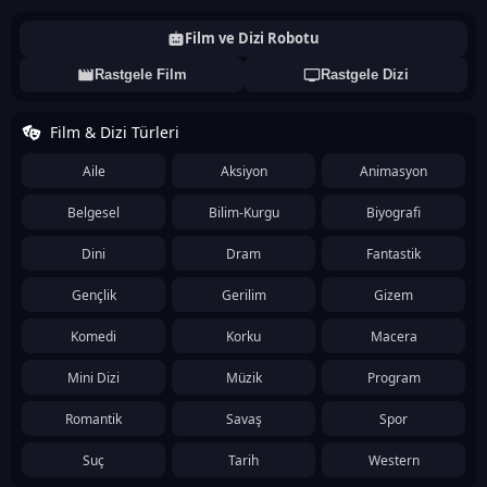
Film ve Dizi Robotu
Rastgele Film
Rastgele Dizi
Film & Dizi Türleri
Aile
Aksiyon
Animasyon
Belgesel
Bilim-Kurgu
Biyografi
Dini
Dram
Fantastik
Gençlik
Gerilim
Gizem
Komedi
Korku
Macera
Mini Dizi
Müzik
Program
Romantik
Savaş
Spor
Suç
Tarih
Western