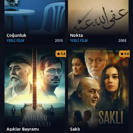
Çoğunluk
Nokta
YERLI FILM
2010
YERLI FILM
2008
5.8
5.6
Aşıklar Bayramı
Saklı