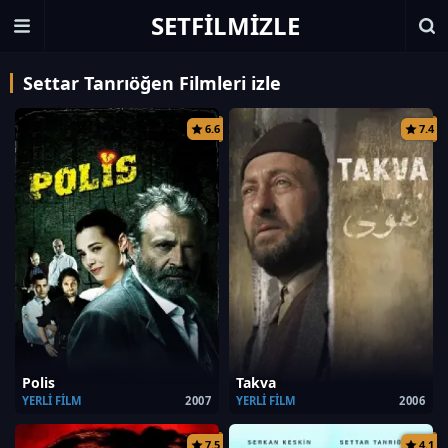
SETFILMIZLE
Settar Tanrıöğen Filmleri izle
6.6
7.4
Polis
Takva
YERLI FILM
2007
YERLI FILM
2006
7.5
4.1