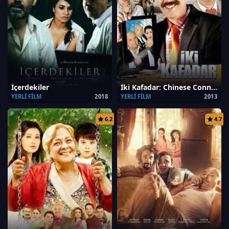
İçerdekiler
İki Kafadar: Chinese Connection
YERLI FILM
2018
YERLI FILM
2013
6.2
4.7