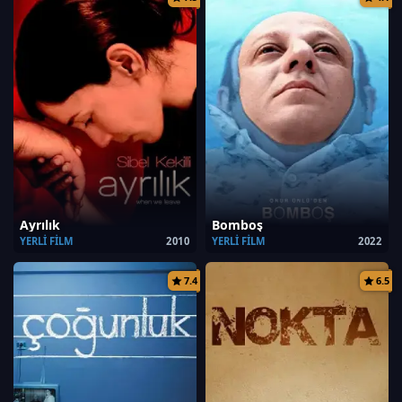
Ayrılık
Bomboş
YERLI FILM
2010
YERLI FILM
2022
7.4
6.5