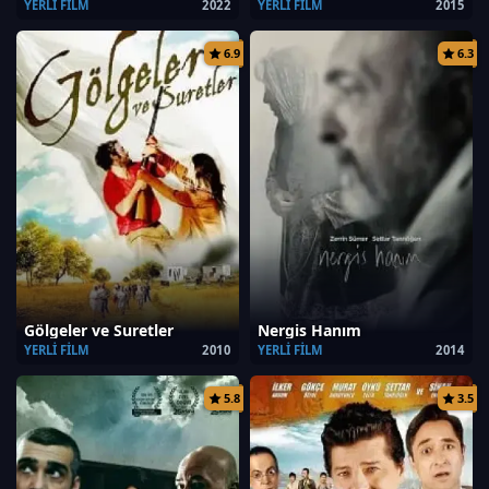
YERLI FILM
2022
YERLI FILM
2015
6.9
6.3
Gölgeler ve Suretler
Nergis Hanım
YERLI FILM
2010
YERLI FILM
2014
5.8
3.5