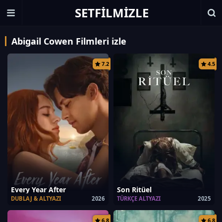
SETFILMIZLE
Abigail Cowen Filmleri izle
7.2
4.5
Every Year After
Son Ritüel
DUBLAJ & ALTYAZI
2026
TÜRKÇE ALTYAZI
2025
6.8
6.8