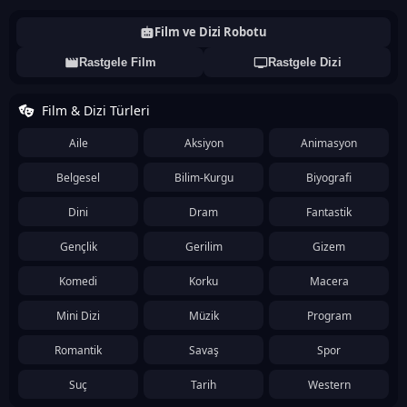
Film ve Dizi Robotu
Rastgele Film
Rastgele Dizi
Film & Dizi Türleri
Aile
Aksiyon
Animasyon
Belgesel
Bilim-Kurgu
Biyografi
Dini
Dram
Fantastik
Gençlik
Gerilim
Gizem
Komedi
Korku
Macera
Mini Dizi
Müzik
Program
Romantik
Savaş
Spor
Suç
Tarih
Western