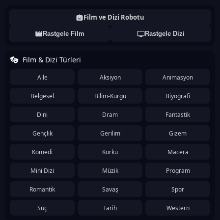
Film ve Dizi Robotu
Rastgele Film
Rastgele Dizi
Film & Dizi Türleri
Aile
Aksiyon
Animasyon
Belgesel
Bilim-Kurgu
Biyografi
Dini
Dram
Fantastik
Gençlik
Gerilim
Gizem
Komedi
Korku
Macera
Mini Dizi
Müzik
Program
Romantik
Savaş
Spor
Suç
Tarih
Western