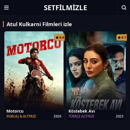
SETFILMIZLE
Atul Kulkarni Filmleri izle
6.4
6.1
Motorcu
Köstebek Avı
DUBLAJ & ALTYAZI
2026
TÜRKÇE ALTYAZI
2023