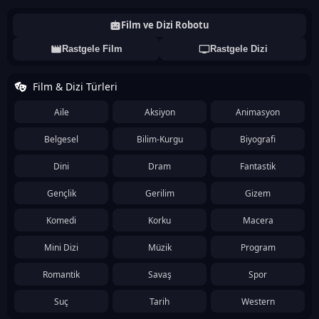
Film ve Dizi Robotu
Rastgele Film
Rastgele Dizi
Film & Dizi Türleri
Aile
Aksiyon
Animasyon
Belgesel
Bilim-Kurgu
Biyografi
Dini
Dram
Fantastik
Gençlik
Gerilim
Gizem
Komedi
Korku
Macera
Mini Dizi
Müzik
Program
Romantik
Savaş
Spor
Suç
Tarih
Western