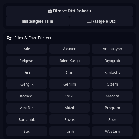
Film ve Dizi Robotu
Rastgele Film
Rastgele Dizi
Film & Dizi Türleri
Aile
Aksiyon
Animasyon
Belgesel
Bilim-Kurgu
Biyografi
Dini
Dram
Fantastik
Gençlik
Gerilim
Gizem
Komedi
Korku
Macera
Mini Dizi
Müzik
Program
Romantik
Savaş
Spor
Suç
Tarih
Western