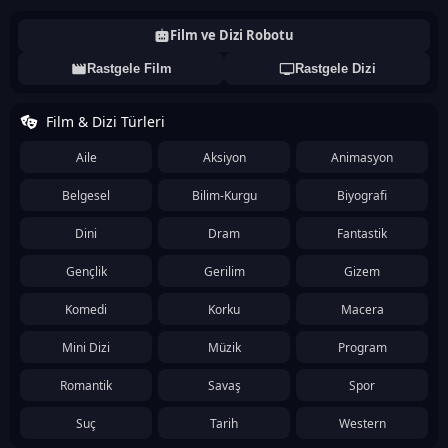
Film ve Dizi Robotu
Rastgele Film
Rastgele Dizi
Film & Dizi Türleri
Aile
Aksiyon
Animasyon
Belgesel
Bilim-Kurgu
Biyografi
Dini
Dram
Fantastik
Gençlik
Gerilim
Gizem
Komedi
Korku
Macera
Mini Dizi
Müzik
Program
Romantik
Savaş
Spor
Suç
Tarih
Western