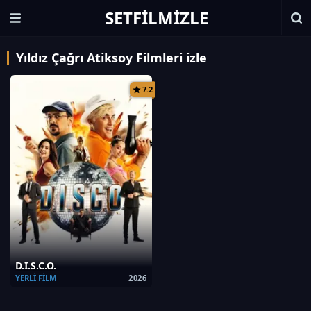
SETFILMIZLE
Yıldız Çağrı Atiksoy Filmleri izle
7.2
D.I.S.C.O.
YERLI FILM
2026