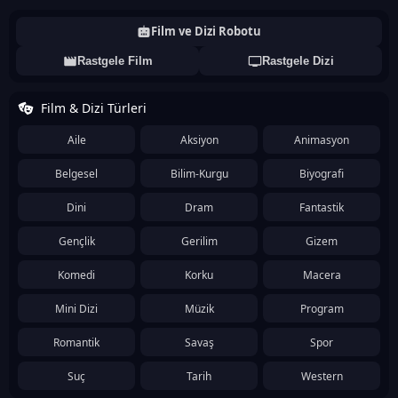
Film ve Dizi Robotu
Rastgele Film
Rastgele Dizi
Film & Dizi Türleri
Aile
Aksiyon
Animasyon
Belgesel
Bilim-Kurgu
Biyografi
Dini
Dram
Fantastik
Gençlik
Gerilim
Gizem
Komedi
Korku
Macera
Mini Dizi
Müzik
Program
Romantik
Savaş
Spor
Suç
Tarih
Western